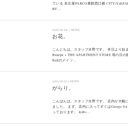
ている 名古屋PARCO東館西口横 CITY(S)&PARK
BY…
2015.05.02
|
NEWS
お花。
こんにちは。スタッフ水野です。 本日より始
Banepa × THE APARTMENT STORE 母
Ballのメイソ…
2015.05.01
|
NEWS
がらり。
こんばんは。スタッフ水野です。 店内が大幅
ました。 まず、店内に入ってすぐはGarage S
っております。 &nbs…