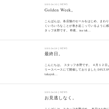
2015.04.30
|
NEWS
Golden Week。
こんばんは。各店舗のセールをはじめ、まわ
くいろいろなことが巻き起こっているように
タッフ水野です。 昨夜、ina tak…
2015.04.29
|
NEWS
最終日。
こんにちは。 スタッフ水野です。 ４月１２日
リースペースにて開催しておりました DFLT.JP Pres
takayuk…
2015.04.28
|
NEWS
お見逃しなく。
こんばんは。スタッフ水野です。 本日はお知ら