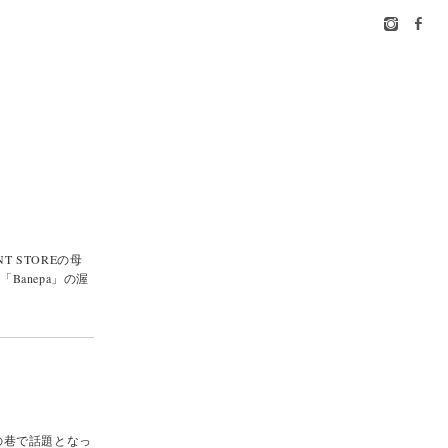
NT STOREの母
anepa」の渥
の巷で話題となっ