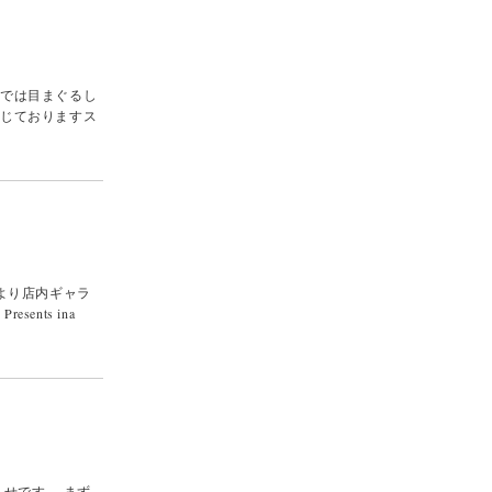
りでは目まぐるし
感じておりますス
より店内ギャラ
ents ina
せです。 まず