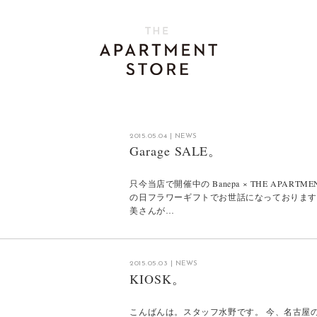
2015.05.04
|
NEWS
Garage SALE。
只今当店で開催中の Banepa × THE APARTME
の日フラワーギフトでお世話になっております「B
美さんが…
2015.05.03
|
NEWS
KIOSK。
こんばんは。スタッフ水野です。 今、名古屋