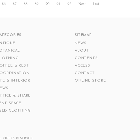
86
87
88
89
90
91
92
Next
Last
ATEGORIES
SITEMAP
NTIQUE
NEWS
OTANICAL
ABOUT
LOTHING
CONTENTS
OFFEE & REST
ACCESS
OORDINATION
CONTACT
IFE & INTERIOR
ONLINE STORE
EWS
FFICE & SHARE
ENT SPACE
SED CLOTHING
 RIGHTS RESERVED.