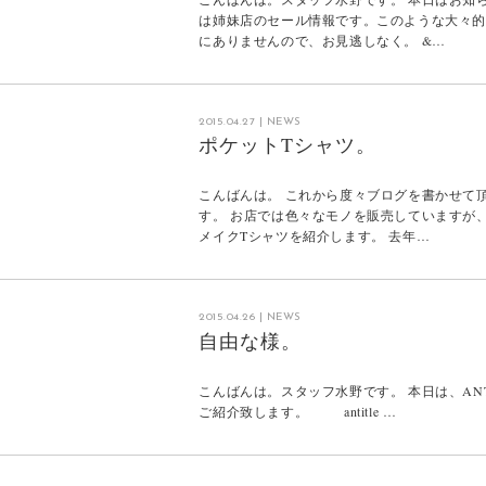
は姉妹店のセール情報です。このような大々
にありませんので、お見逃しなく。 &…
2015.04.27
|
NEWS
ポケットTシャツ。
こんばんは。 これから度々ブログを書かせて
す。 お店では色々なモノを販売していますが
メイクTシャツを紹介します。 去年…
2015.04.26
|
NEWS
自由な様。
こんばんは。スタッフ水野です。 本日は、ANT
ご紹介致します。 antitle …