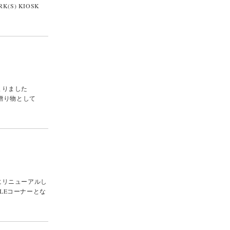
(S) KIOSK
まりました
の日の贈り物として
にリニューアルし
ALEコーナーとな