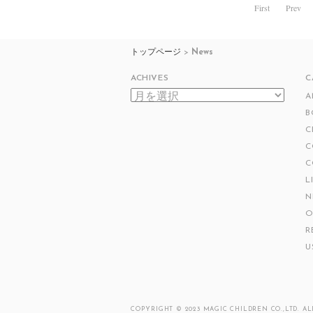
First
Prev
トップページ
>
News
ACHIVES
C
ACHIVES
A
B
C
C
C
L
N
O
R
U
COPYRIGHT © 2023
MAGIC CHILDREN CO.,LTD.
ALL