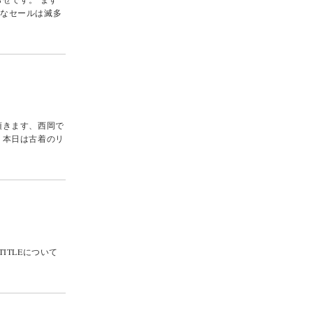
的なセールは滅多
頂きます、西岡で
、本日は古着のリ
ITLEについて