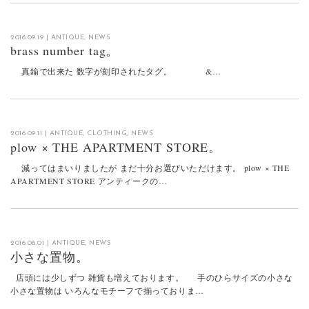
2016.09.19
|
ANTIQUE
,
NEWS
brass number tag。
真鍮で出来た 数字が刻印されたタグ。 &…
2016.09.11
|
ANTIQUE
,
CLOTHING
,
NEWS
plow × THE APARTMENT STORE。
減ってはまいりましたが まだ十分お選びいただけます。 plow × THE
APARTMENT STORE アンティークの…
2016.08.01
|
ANTIQUE
,
NEWS
小さな置物。
店頭には少しずつ 雑貨も増えております。 手のひらサイズの小さな
小さな置物は いろんなモチーフで揃っておりま…