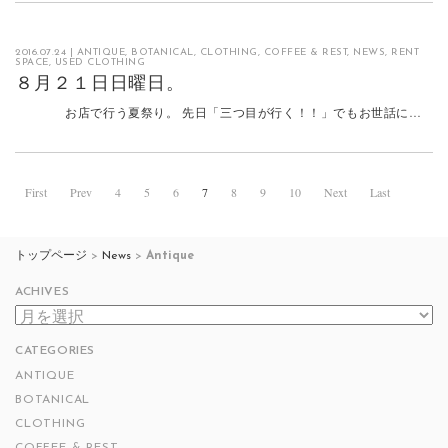
2016.07.24
|
ANTIQUE
,
BOTANICAL
,
CLOTHING
,
COFFEE & REST
,
NEWS
,
RENT
SPACE
,
USED CLOTHING
８月２１日日曜日。
お店で行う夏祭り。 先日「三つ目が行く！！」でもお世話に…
First
Prev
4
5
6
7
8
9
10
Next
Last
トップページ
>
News
>
Antique
ACHIVES
ACHIVES
CATEGORIES
ANTIQUE
BOTANICAL
CLOTHING
COFFEE & REST