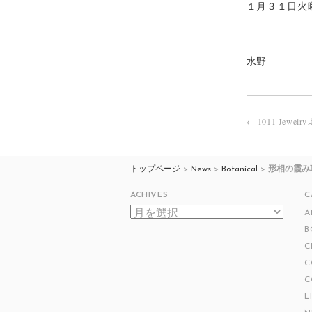
１月３１日火
水野
←
1011 Jewel
投
稿
ナ
ビ
トップページ
>
News
>
Botanical
>
形相の霞み
ゲ
ACHIVES
C
ー
ACHIVES
A
シ
B
ョ
C
ン
C
C
L