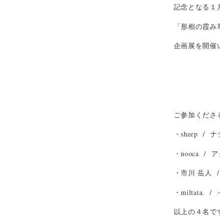
記念となる１
「形相の霞み
企画展を開催
ご参加くださ
・sheep 
・nooca /
・市川 岳人 
・miltata.
以上の４名で