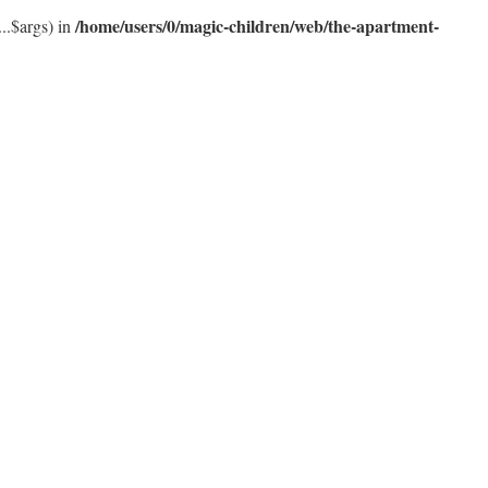
/home/users/0/magic-children/web/the-apartment-
..$args) in