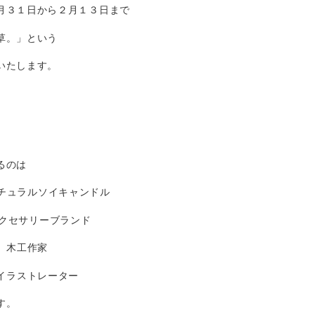
月３１日から２月１３日まで
草。」という
いたします。
るのは
/ ナチュラルソイキャンドル
 アクセサリーブランド
/ 木工作家
 / イラストレーター
す。