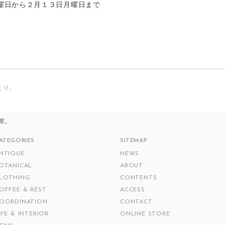
曜日から２月１３日月曜日まで
ryより。
草。
ATEGORIES
SITEMAP
NTIQUE
NEWS
OTANICAL
ABOUT
LOTHING
CONTENTS
OFFEE & REST
ACCESS
OORDINATION
CONTACT
IFE & INTERIOR
ONLINE STORE