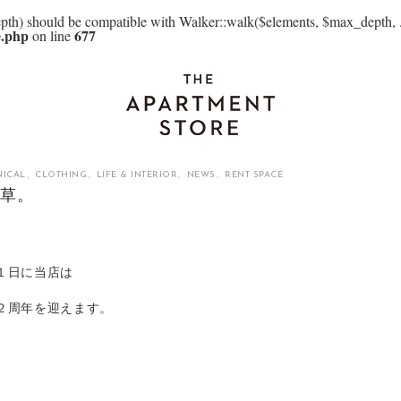
th) should be compatible with Walker::walk($elements, $max_depth, .
e.php
677
on line
NICAL
、
CLOTHING
、
LIFE & INTERIOR
、
NEWS
、
RENT SPACE
み草。
１日に当店は
２周年を迎えます。