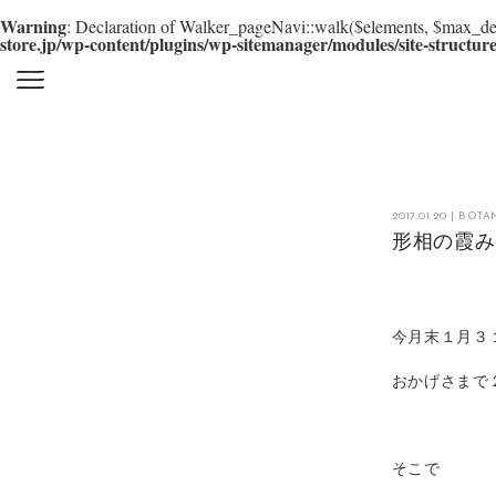
Warning
: Declaration of Walker_pageNavi::walk($elements, $max_dep
store.jp/wp-content/plugins/wp-sitemanager/modules/site-structur
2017.01.20
|
BOTA
形相の霞
今月末１月３
おかげさまで
そこで