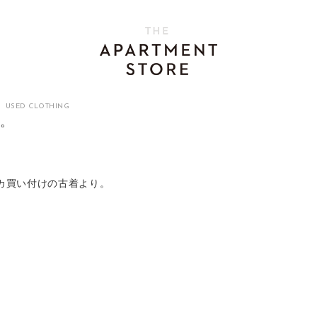
、
USED CLOTHING
へ。
カ買い付けの古着より。