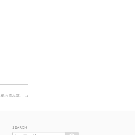
形相の霞み草。
→
SEARCH
SEARCH