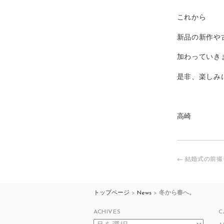
これから
新品の新作や
加わっていき
是非、楽しみ
高崎
←
結婚式の前撮
投
稿
ナ
ビ
トップページ
>
News
>
冬から春へ。
ゲ
ACHIVES
C
ー
ACHIVES