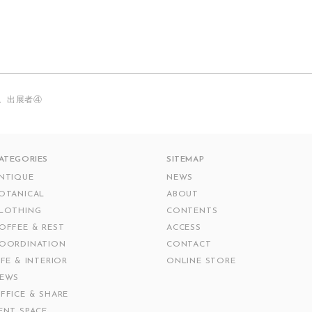
。出展者④
ATEGORIES
SITEMAP
NTIQUE
NEWS
OTANICAL
ABOUT
LOTHING
CONTENTS
OFFEE & REST
ACCESS
OORDINATION
CONTACT
IFE & INTERIOR
ONLINE STORE
EWS
FFICE & SHARE
ENT SPACE