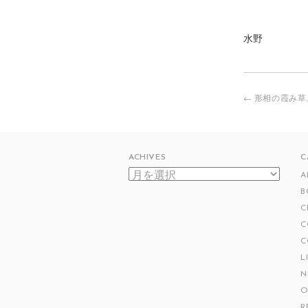
水野
←
形相の霞み草
投
稿
ナ
ビ
ACHIVES
C
ゲ
ACHIVES
A
ー
シ
B
ョ
C
ン
C
C
L
N
O
R