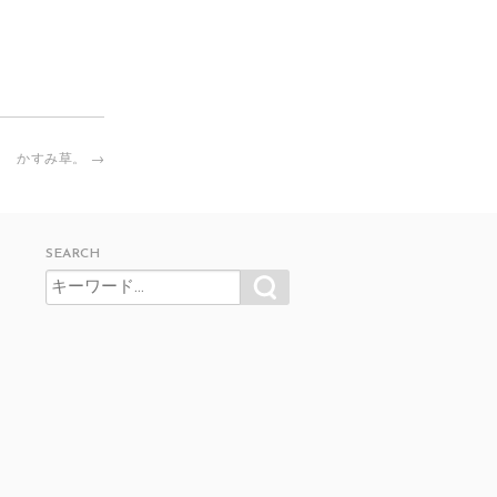
かすみ草。
→
SEARCH
SEARCH