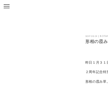
2017.02.01
|
BOTA
形相の霞
昨日１月３１
２周年記念特
形相の霞み草