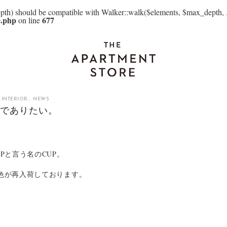
th) should be compatible with Walker::walk($elements, $max_depth, .
e.php
677
on line
& INTERIOR
、
NEWS
在でありたい。
Pと言う名のCUP。
色が再入荷しております。