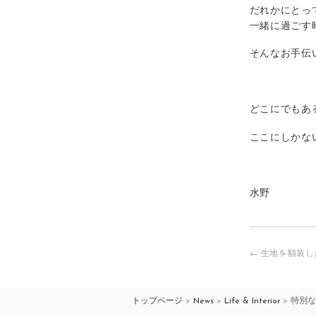
だれかにとっ
一緒に過ごす
そんなお手伝
どこにでもあ
ここにしかな
水野
←
生地を額装し
投
稿
ナ
ビ
トップページ
>
News
>
Life & Interior
>
特別な