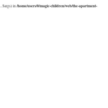
/home/users/0/magic-children/web/the-apartment-
..$args) in