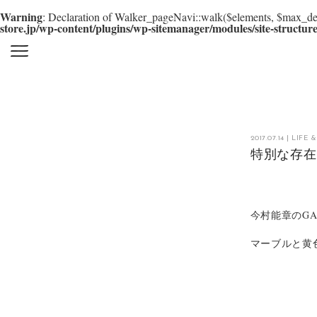
Warning
: Declaration of Walker_pageNavi::walk($elements, $max_dep
store.jp/wp-content/plugins/wp-sitemanager/modules/site-structur
2017.07.14
|
LIFE 
特別な存
今村能章のGA
マーブルと黄