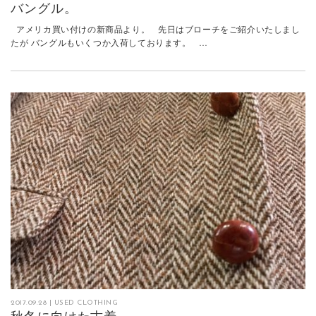
バングル。
アメリカ買い付けの新商品より。 先日はブローチをご紹介いたしまし
たが バングルもいくつか入荷しております。 …
2017.09.28
|
USED CLOTHING