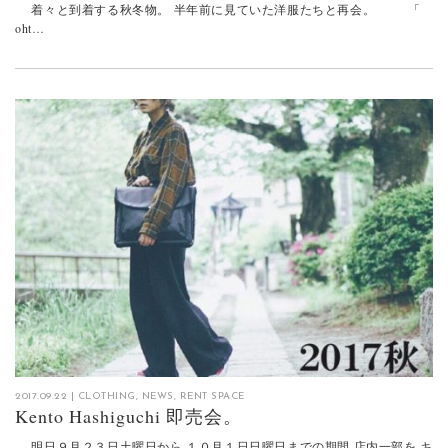
着々と到着する秋冬物。 半年前に見ていた洋服たちと再会。 「
oht…
2017.09.22
|
CLOTHING
,
NEWS
,
RENT SPACE
Kento Hashiguchi 即売会。
明日９月２３日土曜日から １０月１日日曜日までの期間 店内一部を キ