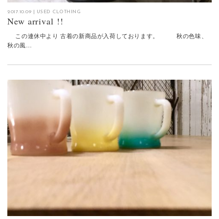
2017.10.09
|
USED CLOTHING
New arrival !!
この連休中より 古着の新商品が入荷しております。 秋の色味、
秋の風…