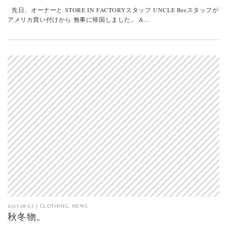
先日、オーナーと STORE IN FACTORYスタッフ UNCLE Beeスタッフが
アメリカ買い付けから 無事に帰国しました。 &…
2017.09.23
|
CLOTHING
,
NEWS
秋冬物。