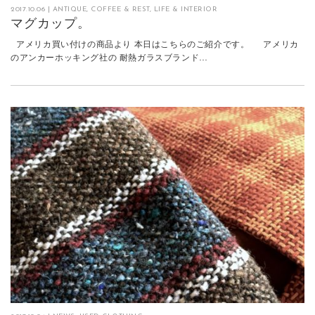
2017.10.06
|
ANTIQUE
,
COFFEE & REST
,
LIFE & INTERIOR
マグカップ。
アメリカ買い付けの商品より 本日はこちらのご紹介です。 アメリカ
のアンカーホッキング社の 耐熱ガラスブランド…