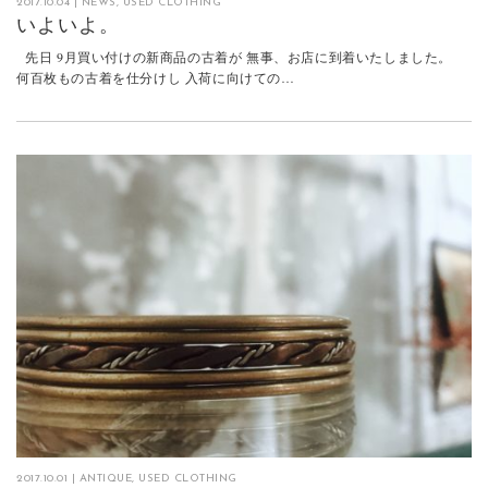
2017.10.04
|
NEWS
,
USED CLOTHING
いよいよ。
先日 9月買い付けの新商品の古着が 無事、お店に到着いたしました。
何百枚もの古着を仕分けし 入荷に向けての…
2017.10.01
|
ANTIQUE
,
USED CLOTHING