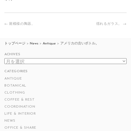
投
←
斑模様の陶器。
揺れるガラス。
→
稿
ナ
ビ
トップページ
>
News
>
Antique
>
アメリカの古いボトル。
ゲ
ー
ACHIVES
シ
ACHIVES
ョ
ン
CATEGORIES
ANTIQUE
BOTANICAL
CLOTHING
COFFEE & REST
COORDINATION
LIFE & INTERIOR
NEWS
OFFICE & SHARE