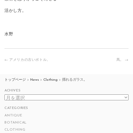
活かし方。
水野
投
←
アメリカの古いボトル。
馬。
→
稿
ナ
ビ
トップページ
>
News
>
Clothing
>
揺れるガラス。
ゲ
ー
ACHIVES
シ
ACHIVES
ョ
ン
CATEGORIES
ANTIQUE
BOTANICAL
CLOTHING