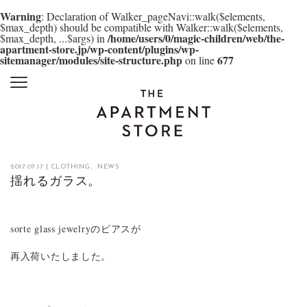
Warning
: Declaration of Walker_pageNavi::walk($elements,
$max_depth) should be compatible with Walker::walk($elements,
/home/users/0/magic-children/web/the-
$max_depth, ...$args) in
apartment-store.jp/wp-content/plugins/wp-
sitemanager/modules/site-structure.php
677
on line
2017.07.17
|
CLOTHING
、
NEWS
揺れるガラス。
sorte glass jewelryのピアスが
再入荷いたしました。